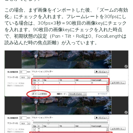
この場合、まず画像をインポートした後、「ズームの有効
化」にチェックを入れます。フレームレートを30fpsにし
ている場合は、30fps×3秒＝90枚目の画像keyにチェック
を入れます。90枚目の画像keyにチェックを入れた時点
で、初期状態の設定（Pan・Tilt・Rollは0、FocalLengthは
読み込んだ時の焦点距離）が入っています。