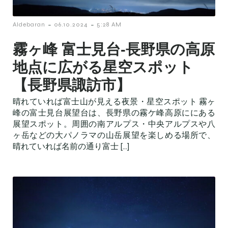
-
-
Aldebaran
06.10.2024
5:28 AM
霧ヶ峰 富士見台‐長野県の高原
地点に広がる星空スポット
【長野県諏訪市】
晴れていれば富士山が見える夜景・星空スポット 霧ヶ
峰の富士見台展望台は、長野県の霧ケ峰高原ににある
展望スポット。周囲の南アルプス・中央アルプスや八
ヶ岳などの大パノラマの山岳展望を楽しめる場所で、
晴れていれば名前の通り富士 […]