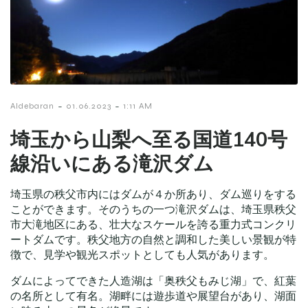
-
-
Aldebaran
01.06.2023
1:11 AM
埼玉から山梨へ至る国道140号
線沿いにある滝沢ダム
埼玉県の秩父市内にはダムが４か所あり、ダム巡りをする
ことができます。そのうちの一つ滝沢ダムは、埼玉県秩父
市大滝地区にある、壮大なスケールを誇る重力式コンクリ
ートダムです。秩父地方の自然と調和した美しい景観が特
徴で、見学や観光スポットとしても人気があります。
ダムによってできた人造湖は「奥秩父もみじ湖」で、紅葉
の名所として有名。湖畔には遊歩道や展望台があり、湖面